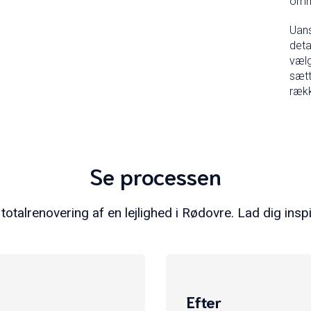
omh
Uans
deta
vælg
sætt
ræk
Se processen
talrenovering af en lejlighed i Rødovre. Lad dig inspir
Efter