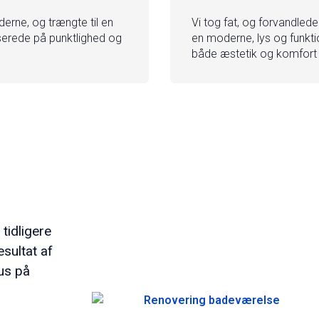
erne, og trængte til en
Vi tog fat, og forvandlede 
userede på punktlighed og
en moderne, lys og funktio
både æstetik og komfort 
tidligere
esultat af
us på