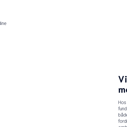
dine
Vi
me
Hos 
funda
både
ford