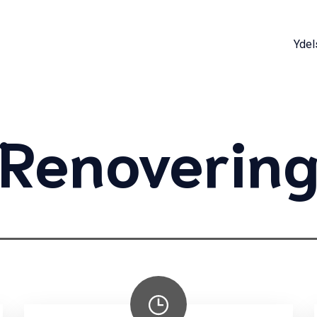
Ydel
Renoverin